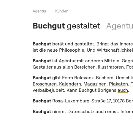
Agentur
Kunden
Buchgut
gestaltet
Agentu
Buchgut
berät und gestaltet. Bringt das Inner
ist die neue Philosophie. Und Wirtschaftlichkeit
Buchgut
ist Agentur mit anderen Mitteln. Geg
Gestalter aus allen Bereichen. Illustratoren. F
Buchgut
gibt Form Relevanz.
Büchern
.
Umschl
Broschüren
.
Kalendern
.
Magazinen
.
Plakaten
.
F
verbalbejubelt. Kann Buchgut übrigens
auch
.
Buchgut
Rosa-Luxemburg-Straße 17, 10178 Berl
Buchgut
nimmt
Datenschutz
auch ernst. Info