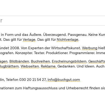
r
e in Form und das Äußere. Überzeugend. Passgenau. Keine Kuns
. Das gilt für
Verlage
. Das gilt für
Nichtverlage
.
ründet 2008. Von Experten der Wirtschaftskunst.
Werbung
hieß
otografen. Konzepter. Texter. Produktioner. Programmierer. Imme
ägen
.
Bildbänden
.
Buchreihen
.
Erscheinungsbildern
.
Geschäfts
lugblättern
.
Webseiten
.
Reklame.
Gedanken. Und Ideen. Auch
in, Telefon 030 20 21 54 27,
info@buchgut.com
rmationen zum Haftungsausschluss und Urheberrecht finden si