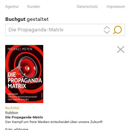
Agentur
Kunden
Datenschutz
Impressum
Buchgut
gestaltet
Die Propaganda-Matrix
Buchtitel
Rubikon
Die Propaganda-Matrix
Der Kampf um freie Medien entscheidet über unsere Zukunft
Foto:
afxhome