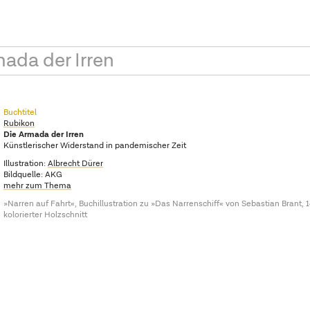
ada der Irren
Buchtitel
Rubikon
Die Armada der Irren
Künstlerischer Widerstand in pandemischer Zeit
Illustration:
Albrecht Dürer
Bildquelle: AKG
mehr zum Thema
»Narren auf Fahrt«, Buchillustration zu »Das Narrenschiff« von Sebastian Brant, 
kolorierter Holzschnitt