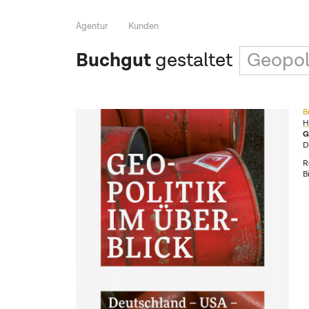
Agentur
Kunden
Buchgut
gestaltet
Geopoli
B
H
G
D
R
B