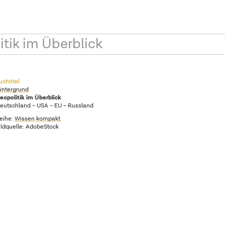
tik im Überblick
uchtitel
intergrund
eopolitik im Überblick
eutschland – USA – EU – Russland
eihe:
Wissen kompakt
ildquelle: AdobeStock