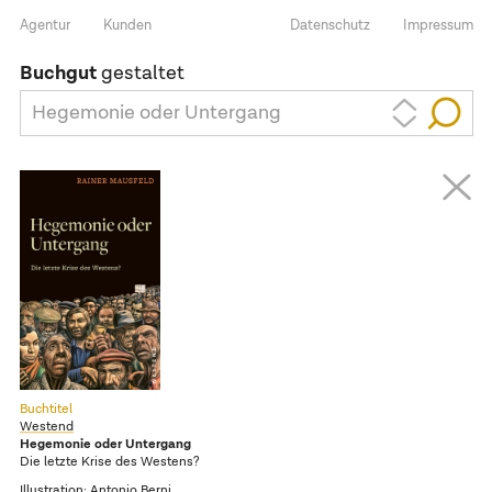
Agentur
Kunden
Datenschutz
Impressum
Buchgut
gestaltet
Hegemonie oder Untergang
Buchtitel
Westend
Hegemonie oder Untergang
Die letzte Krise des Westens?
Illustration:
Antonio Berni